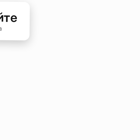
йте
а