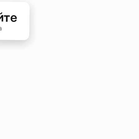
йте
а