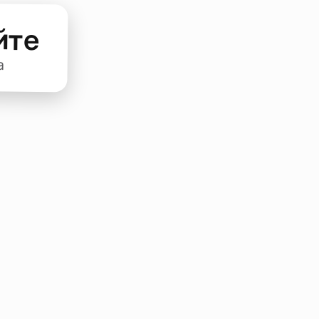
йте
а