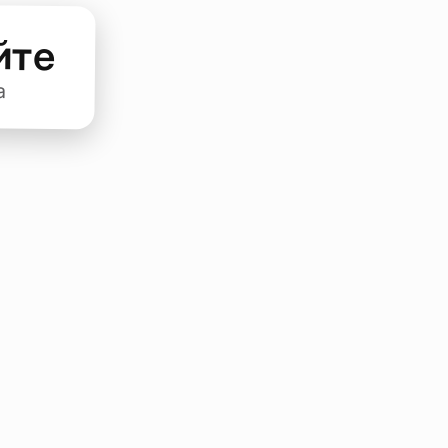
йте
а