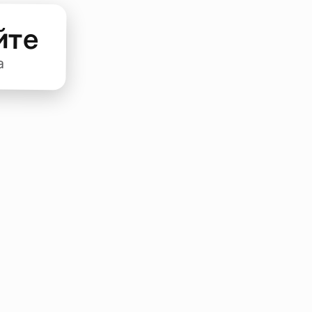
йте
а