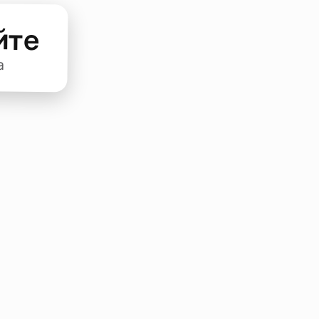
йте
а