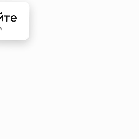
йте
а