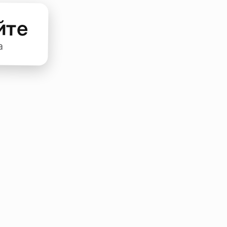
йте
а