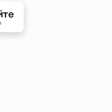
йте
а