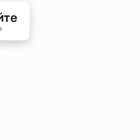
йте
а