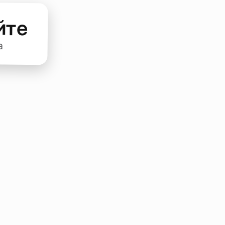
йте
а