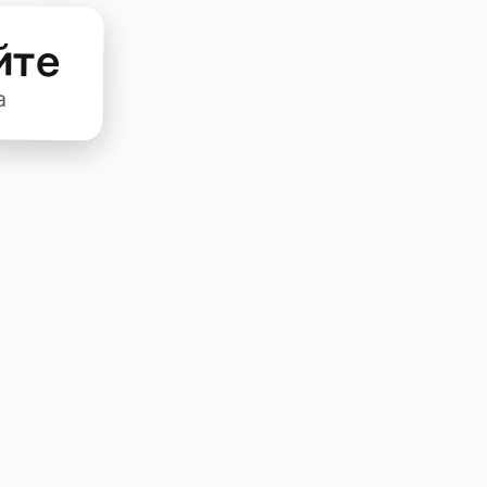
йте
а