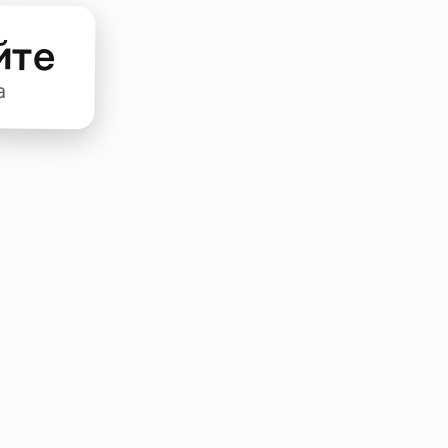
йте
а