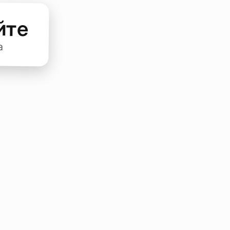
йте
а