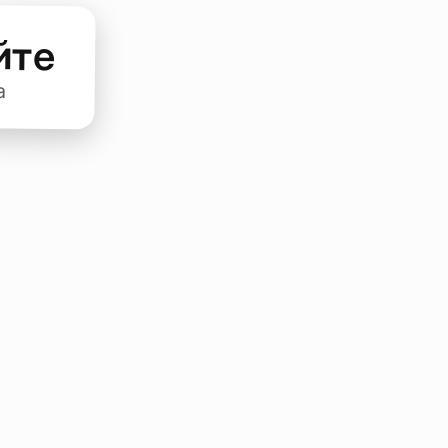
йте
а