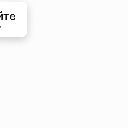
йте
а