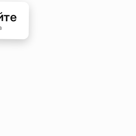
йте
а