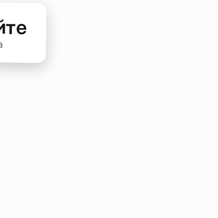
йте
а