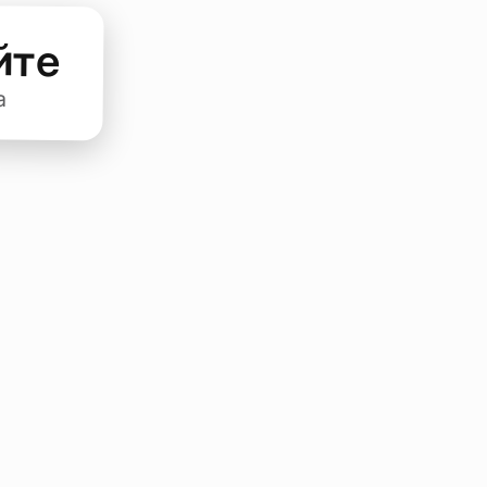
йте
а