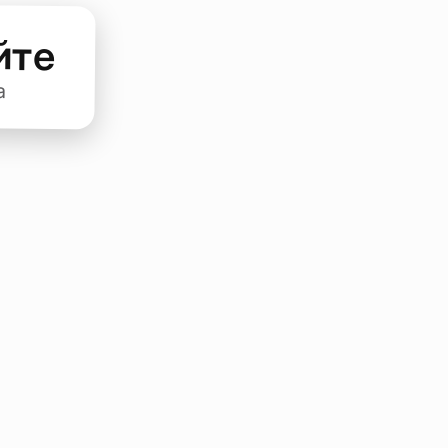
йте
а