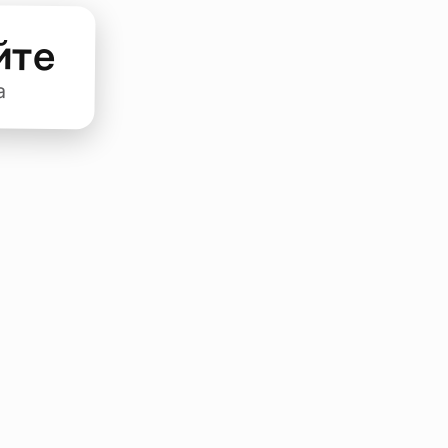
йте
а