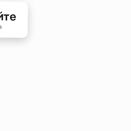
йте
а