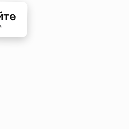
йте
а