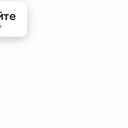
йте
а