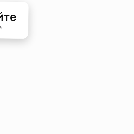
йте
а