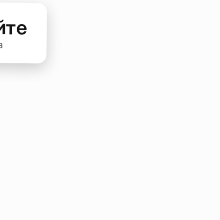
йте
а