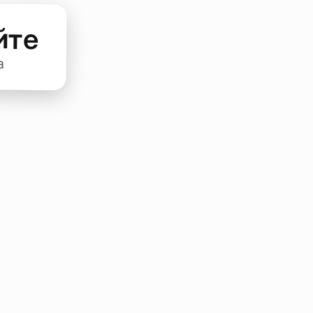
йте
а