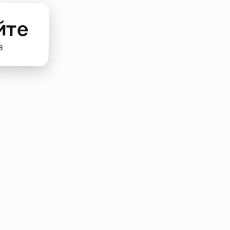
йте
а