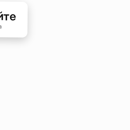
йте
а