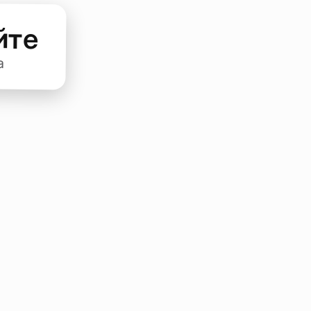
йте
а