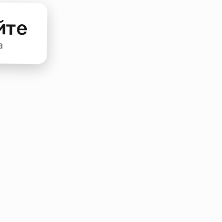
йте
а