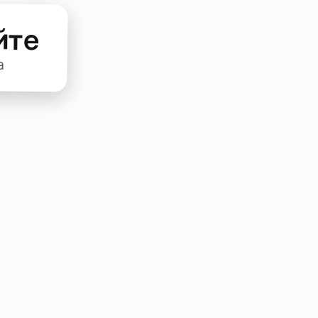
йте
а