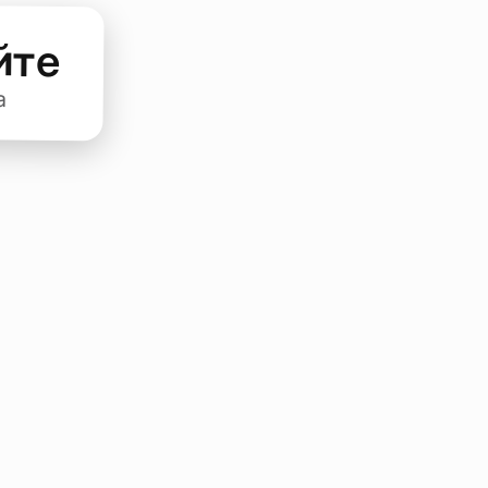
йте
а