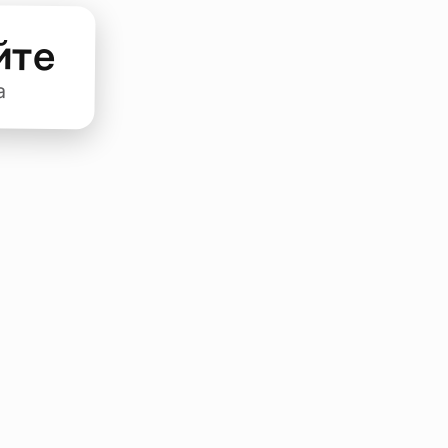
йте
а