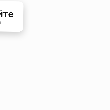
йте
а