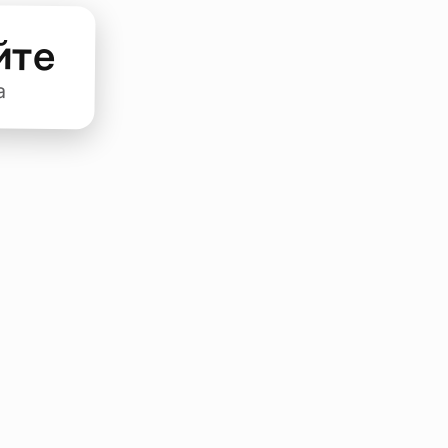
йте
а