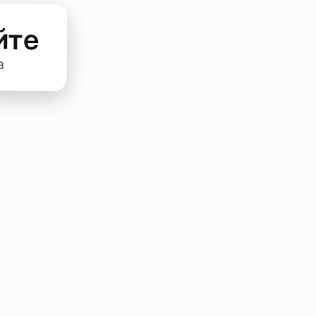
йте
а