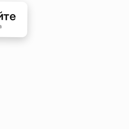
йте
а