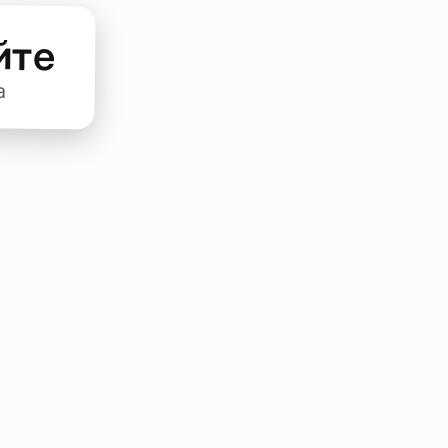
йте
а