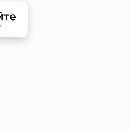
йте
а