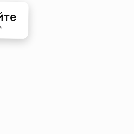
йте
а