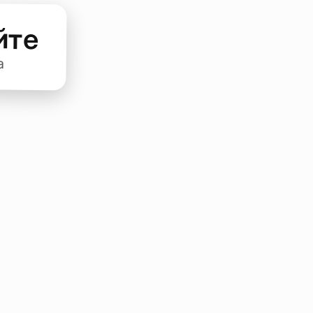
йте
а