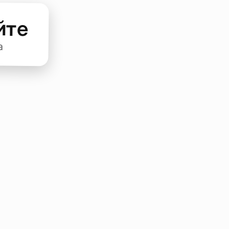
йте
а