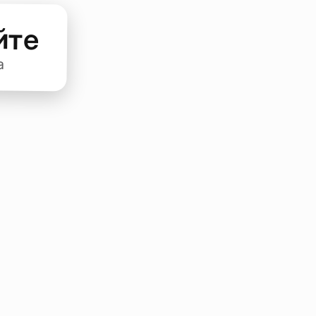
йте
а