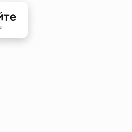
йте
а