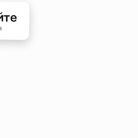
йте
а