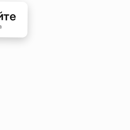
йте
а