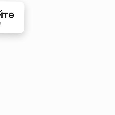
йте
а