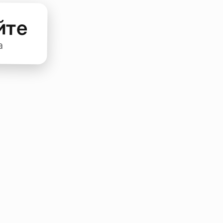
йте
а