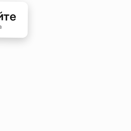
йте
а